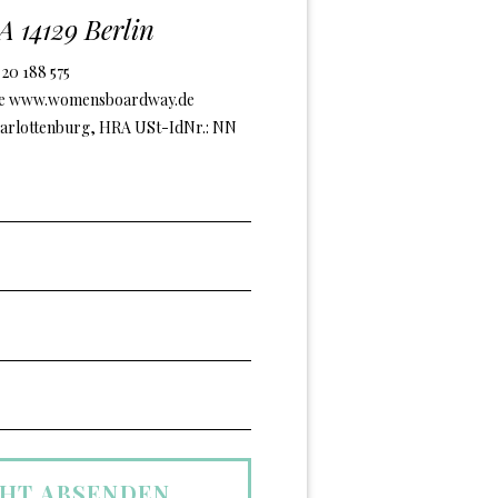
A 14129 Berlin
 20 188 575
de www.womensboardway.de
harlottenburg, HRA USt-IdNr.: NN
HT ABSENDEN