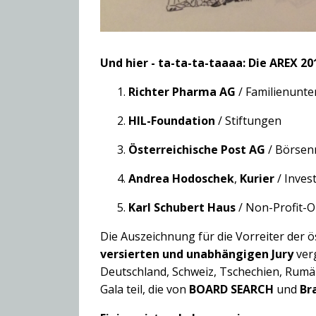
Und hier - ta-ta-ta-taaaa: Die AREX 20
Richter Pharma AG
/ Familienunt
HIL-Foundation
/ Stiftungen
Österreichische Post AG
/ Börsen
Andrea
Hodoschek
,
Kurier
/ Inves
Karl Schubert Haus
/ Non-Prof
Die Auszeichnung für die Vorreiter der 
versierten und unabhängigen Jury
ver
Deutschland, Schweiz, Tschechien, Rumä
Gala teil, die von
BOARD SEARCH
und
Br