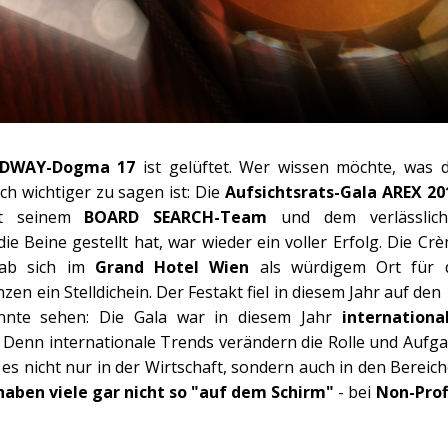
DWAY-Dogma 17
ist gelüftet. Wer wissen möchte, was 
och wichtiger zu sagen ist: Die
Aufsichtsrats-Gala AREX 20
t seinem
BOARD SEARCH-Team
und dem verlässlich
ie Beine gestellt hat, war wieder ein voller Erfolg. Die Cr
gab sich im
Grand Hotel Wien
als
würdigem Ort für 
nzen ein Stelldichein. Der Festakt fiel in diesem Jahr auf den 
nte sehen: Die Gala war in diesem Jahr
internationa
o. Denn internationale Trends verändern die Rolle und Aufg
 es nicht nur in der Wirtschaft, sondern auch in den Bereic
haben viele gar nicht so "auf dem Schirm"
- bei
Non-Prof