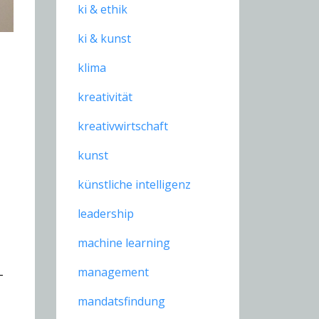
ki & ethik
ki & kunst
klima
kreativität
kreativwirtschaft
kunst
künstliche intelligenz
leadership
machine learning
management
-
mandatsfindung