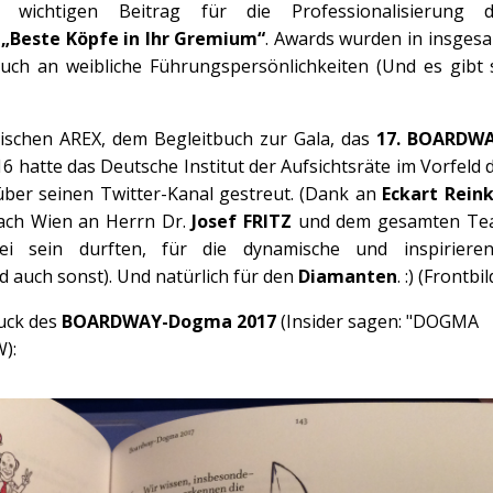
n wichtigen Beitrag für die Professionalisierung 
o
„Beste Köpfe in Ihr Gremium“
. Awards wurden in insges
uch an weibliche Führungspersönlichkeiten (Und es gibt 
rischen AREX, dem Begleitbuch zur Gala, das
17. BOARDWA
 hatte das Deutsche Institut der Aufsichtsräte im Vorfeld 
ber seinen Twitter-Kanal gestreut. (Dank an
Eckart Rein
ach Wien an Herrn Dr.
Josef FRITZ
und dem gesamten Te
ei sein durften, für die dynamische und inspiriere
 auch sonst). Und natürlich für den
Diamanten
. :) (Frontbil
ruck des
BOARDWAY-Dogma 2017
(Insider sagen: "DOGMA
):