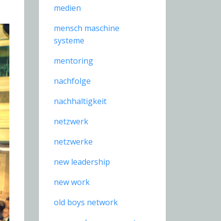
medien
mensch maschine
systeme
mentoring
nachfolge
nachhaltigkeit
netzwerk
netzwerke
new leadership
new work
old boys network