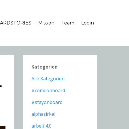
ARDSTORIES
Mission
Team
Login
Kategorien
Alle Kategorien
.
#comeonboard
#stayonboard
alphazirkel
arbeit 4.0