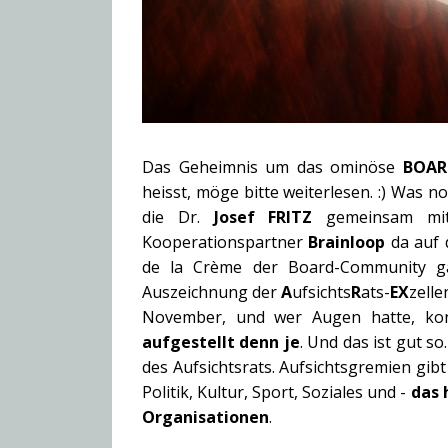
Das Geheimnis um das ominöse
BOAR
heisst, möge bitte weiterlesen. :) Was n
die Dr.
Josef FRITZ
gemeinsam mi
Kooperationspartner
Brainloop
da auf d
de la Crème der Board-Community 
Auszeichnung der
A
ufsichts
R
ats-
EX
zelle
November, und wer Augen hatte, kon
aufgestellt denn je
. Und das ist gut s
des Aufsichtsrats. Aufsichtsgremien gibt
Politik, Kultur, Sport, Soziales und -
das 
Organisationen
.