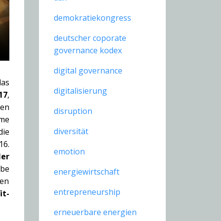
demokratiekongress
deutscher coporate
governance kodex
digital governance
das
digitalisierung
17
,
en
disruption
ème
diversität
die
16.
emotion
ler
abe
energiewirtschaft
hen
entrepreneurship
it-
erneuerbare energien