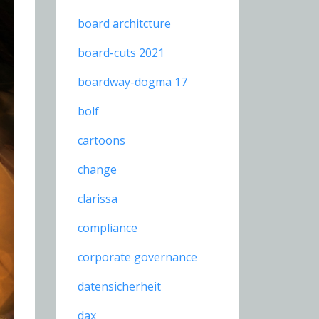
board architcture
board-cuts 2021
boardway-dogma 17
bolf
cartoons
change
clarissa
compliance
corporate governance
datensicherheit
dax