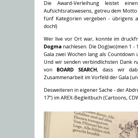
Die Award-Verleihung leistet eine
Aufsichtsratswesens, getreu dem Mott
fünf Kategorien vergeben - übrigens a
doch!)
Wer live vor Ort war, konnte im druckf
Dogma
nachlesen. Die Dog(wo)men 1 - 16
Gala zwei Wochen lang als Countdown ü
Und wir senden verbindlichsten Dank n
von
BOARD SEARCH
, dass wir dab
Zusammenarbeit im Vorfeld der Gala (und
Desweiteren in eigener Sache - der Abd
17") im AREX-Begleitbuch (Cartoons, CDW