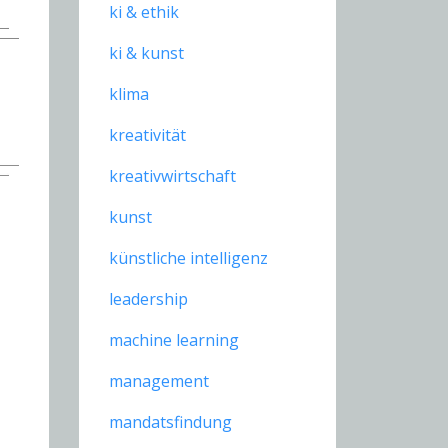
ki & ethik
ki & kunst
klima
kreativität
kreativwirtschaft
kunst
künstliche intelligenz
leadership
machine learning
management
mandatsfindung