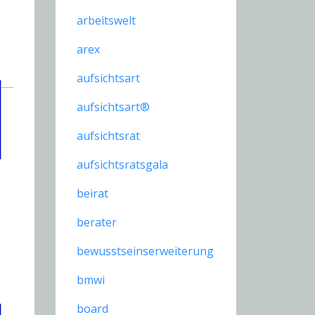
arbeitswelt
arex
aufsichtsart
aufsichtsart®
aufsichtsrat
aufsichtsratsgala
beirat
berater
bewusstseinserweiterung
bmwi
board