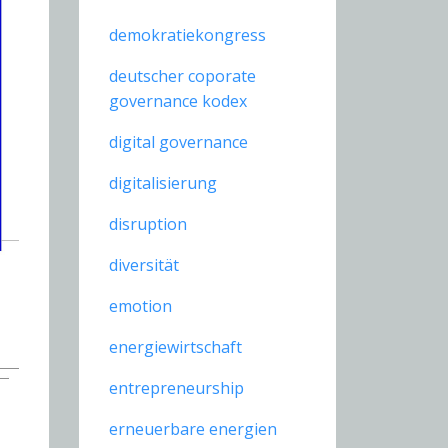
demokratiekongress
deutscher coporate
governance kodex
digital governance
digitalisierung
disruption
diversität
emotion
energiewirtschaft
entrepreneurship
erneuerbare energien