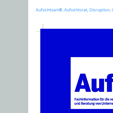
Aufsichtsart®
Aufsichtsrat
Disruption