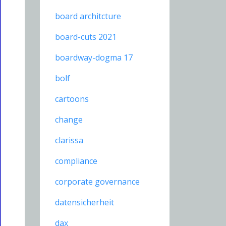
board architcture
board-cuts 2021
boardway-dogma 17
bolf
cartoons
change
clarissa
compliance
corporate governance
datensicherheit
dax