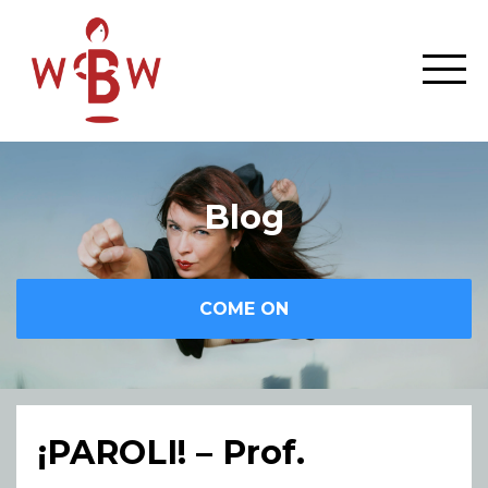
Blog
COME ON
¡PAROLI! – Prof.