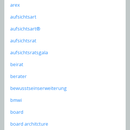
arex
aufsichtsart
aufsichtsart®
aufsichtsrat
aufsichtsratsgala
beirat
berater
bewusstseinserweiterung
bmwi
board
board architcture