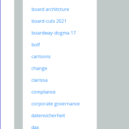
board architcture
board-cuts 2021
boardway-dogma 17
bolf
cartoons
change
clarissa
compliance
corporate governance
datensicherheit
dax