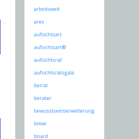
arbeitswelt
arex
aufsichtsart
aufsichtsart®
aufsichtsrat
aufsichtsratsgala
beirat
berater
bewusstseinserweiterung
bmwi
board