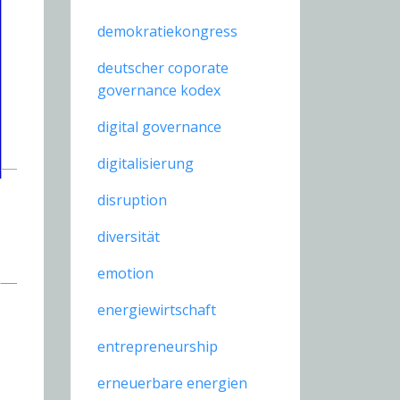
demokratiekongress
deutscher coporate
governance kodex
digital governance
digitalisierung
disruption
diversität
emotion
energiewirtschaft
entrepreneurship
erneuerbare energien