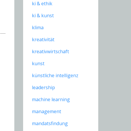
ki & ethik
ki & kunst
klima
kreativität
kreativwirtschaft
kunst
künstliche intelligenz
leadership
machine learning
management
mandatsfindung