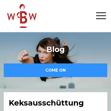
Blog
COME ON
Keksausschüttung