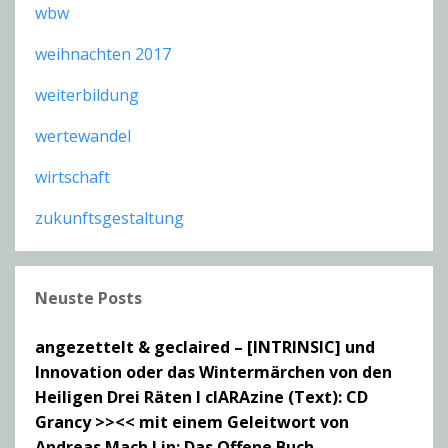
wbw
weihnachten 2017
weiterbildung
wertewandel
wirtschaft
zukunftsgestaltung
Neuste Posts
angezettelt & geclaired – [INTRINSIC] und
Innovation oder das Wintermärchen von den
Heiligen Drei Räten I clARAzine (Text): CD
Grancy >><< mit einem Geleitwort von
Andreas Mach I in: Das Offene Buch