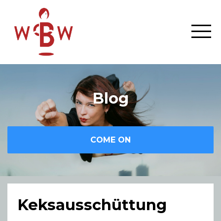
Blog
COME ON
Keksausschüttung