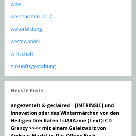
wbw
weihnachten 2017
weiterbildung
wertewandel
wirtschaft
zukunftsgestaltung
Neuste Posts
angezettelt & geclaired – [INTRINSIC] und
Innovation oder das Wintermärchen von den
Heiligen Drei Räten I clARAzine (Text): CD
Grancy >><< mit einem Geleitwort von
Andreas Mach I in: Das Offene Buch