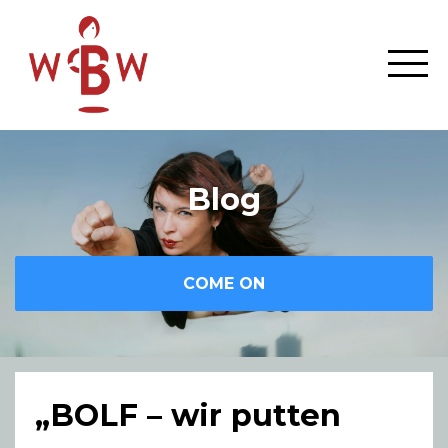
Blog
COME ON
„BOLF – wir putten