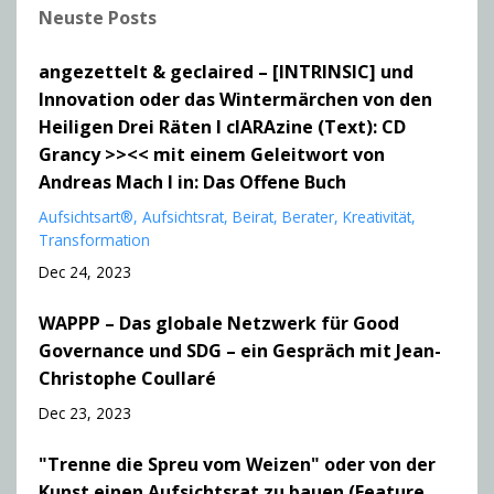
Neuste Posts
angezettelt & geclaired – [INTRINSIC] und
Innovation oder das Wintermärchen von den
Heiligen Drei Räten I clARAzine (Text): CD
Grancy >><< mit einem Geleitwort von
Andreas Mach I in: Das Offene Buch
Aufsichtsart®
Aufsichtsrat
Beirat
Berater
Kreativität
Transformation
Dec 24, 2023
WAPPP – Das globale Netzwerk für Good
Governance und SDG – ein Gespräch mit Jean-
Christophe Coullaré
Dec 23, 2023
"Trenne die Spreu vom Weizen" oder von der
Kunst einen Aufsichtsrat zu bauen (Feature,