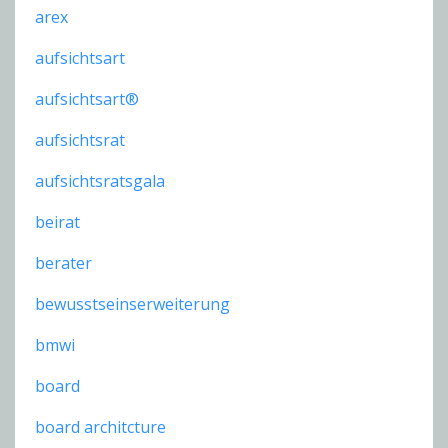
arex
aufsichtsart
aufsichtsart®
aufsichtsrat
aufsichtsratsgala
beirat
berater
bewusstseinserweiterung
bmwi
board
board architcture