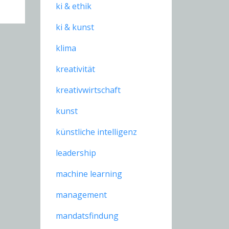
ki & ethik
ki & kunst
klima
kreativität
kreativwirtschaft
kunst
künstliche intelligenz
leadership
machine learning
management
mandatsfindung