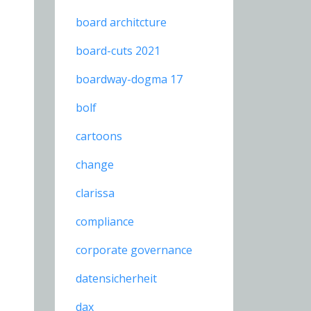
board architcture
board-cuts 2021
boardway-dogma 17
bolf
cartoons
change
clarissa
compliance
corporate governance
datensicherheit
dax