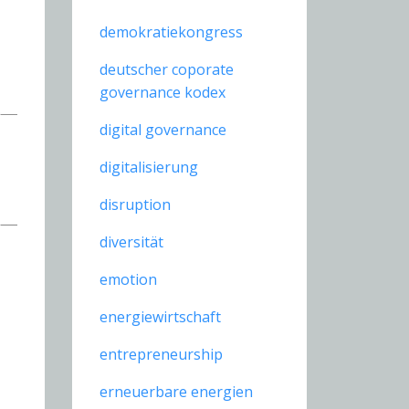
demokratiekongress
deutscher coporate
governance kodex
digital governance
digitalisierung
disruption
diversität
emotion
energiewirtschaft
entrepreneurship
erneuerbare energien