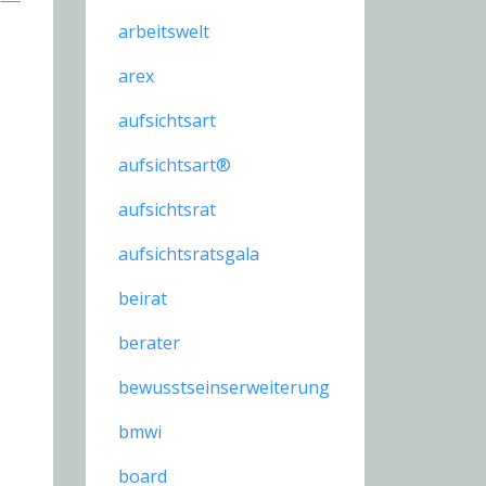
arbeitswelt
arex
aufsichtsart
aufsichtsart®
aufsichtsrat
aufsichtsratsgala
beirat
berater
bewusstseinserweiterung
bmwi
board