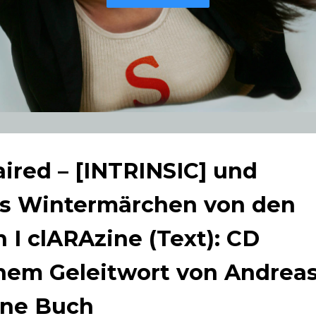
aired – [INTRINSIC] und
as Wintermärchen von den
 I clARAzine (Text): CD
inem Geleitwort von Andrea
ene Buch