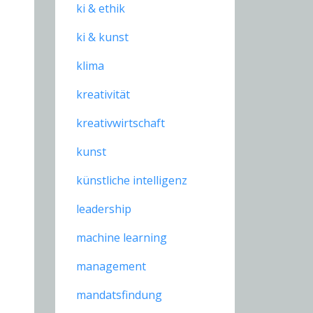
ki & ethik
ki & kunst
klima
kreativität
kreativwirtschaft
kunst
künstliche intelligenz
leadership
machine learning
management
mandatsfindung