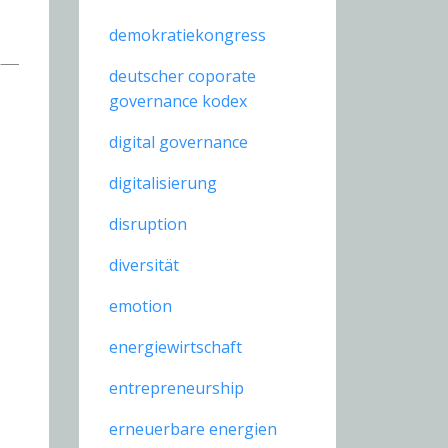
demokratiekongress
deutscher coporate
governance kodex
digital governance
digitalisierung
disruption
diversität
emotion
energiewirtschaft
entrepreneurship
erneuerbare energien