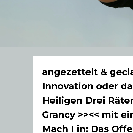
angezettelt & gecl
Innovation oder d
Heiligen Drei Räten
Grancy >><< mit e
Mach I in: Das Off