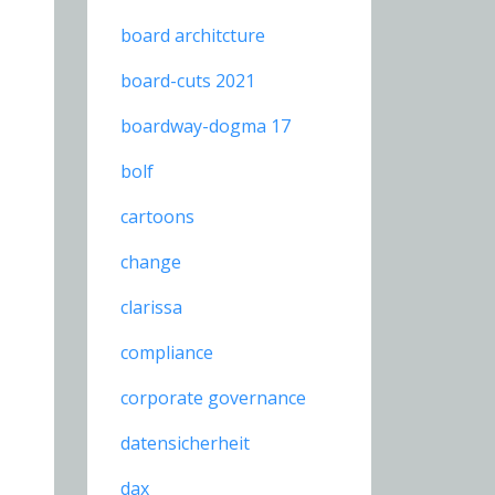
board architcture
board-cuts 2021
boardway-dogma 17
bolf
cartoons
change
clarissa
compliance
corporate governance
datensicherheit
dax