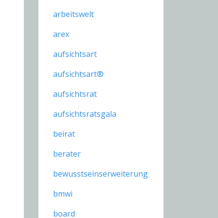
arbeitswelt
arex
aufsichtsart
aufsichtsart®
aufsichtsrat
aufsichtsratsgala
beirat
berater
bewusstseinserweiterung
bmwi
board