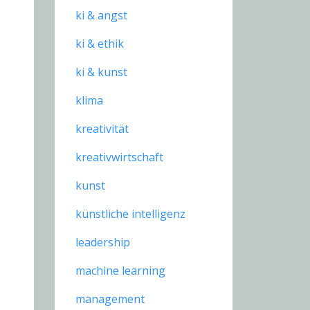
ki & angst
ki & ethik
ki & kunst
klima
kreativität
kreativwirtschaft
kunst
künstliche intelligenz
leadership
machine learning
management