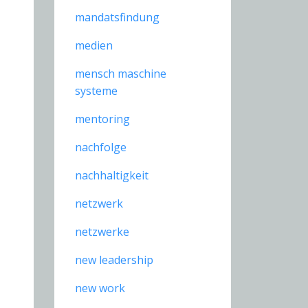
mandatsfindung
medien
mensch maschine
systeme
mentoring
nachfolge
nachhaltigkeit
netzwerk
netzwerke
new leadership
new work