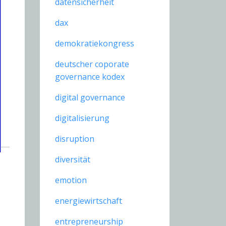
datensicherheit
dax
demokratiekongress
deutscher coporate
governance kodex
digital governance
digitalisierung
disruption
diversität
emotion
energiewirtschaft
entrepreneurship