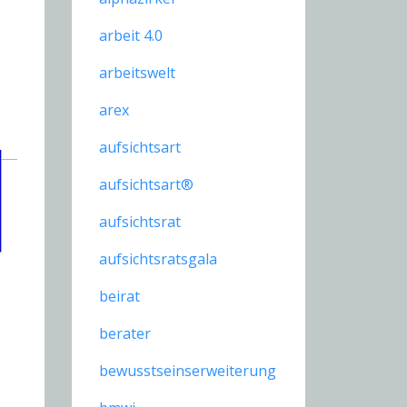
arbeit 4.0
arbeitswelt
arex
aufsichtsart
aufsichtsart®
aufsichtsrat
aufsichtsratsgala
beirat
berater
bewusstseinserweiterung